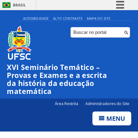
BRASIL
Simplifique!
ACESSIBILIDADE
ALTO CONTRASTE
MAPA DO SITE
Comunica BR
Participe
Acesso à informação
Legislação
XVI Seminário Temático –
Canais
Provas e Exames e a escrita
da história da educação
matemática
Área Restrita
Administradores do Site
MENU