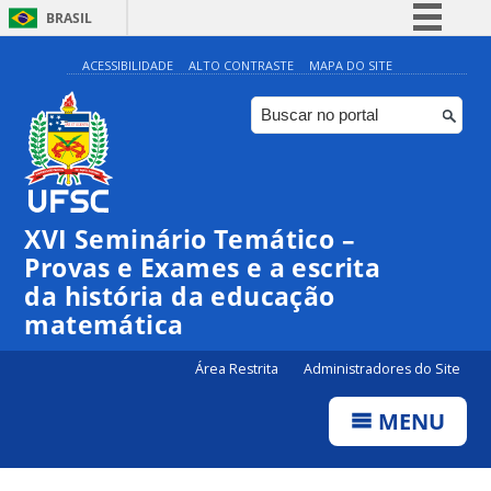
BRASIL
Simplifique!
ACESSIBILIDADE
ALTO CONTRASTE
MAPA DO SITE
Comunica BR
Participe
Acesso à informação
Legislação
XVI Seminário Temático –
Canais
Provas e Exames e a escrita
da história da educação
matemática
Área Restrita
Administradores do Site
MENU